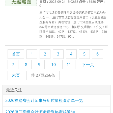
日期：
2025-09-24 15:02:58
点击：
5180
好评：
0
厦门市市场监督管理局各级登记机关窗口电话地址
大全 一、厦门市市场监督管理局窗口（设置台胞台
企服务专窗） 办理地址：厦门市湖里区云顶北路
842号市政务服务中心二楼C厅 交通指引：公交：可
以乘坐18路、42路、137路、431路、433路、740
路、843路、947路、95...
首页
1
2
3
4
5
6
7
8
9
10
11
下一页
末页
共
27
页
266
条
最近关注
2026福建省会计师事务所质量检查名单一览
2026厦门高级会计师考后资格审核通知